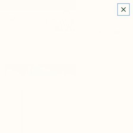
Livraison gratuite pour les commandes
IGNORER LE
supérieures à 60 €.
CONTENU
LES PRODUITS ROCAMBOLE
BLOG
BLOG
QUI SOMMES-NOUS
Français
EUR ( € )
CONNEXION