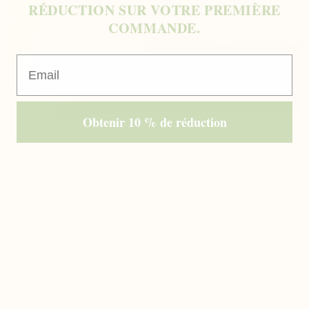
RÉDUCTION SUR VOTRE PREMIÈRE
COMMANDE.
Email
Obtenir 10 % de réduction